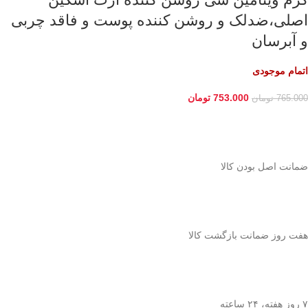
اصلی،ضدلک و روشن کننده پوست و فاقد چربی
و آبرسان
اتمام موجودی
753.000
تومان
765.000
تومان
ﺿﻤﺎﻧﺖ اﺻﻞ ﺑﻮدن ﮐﺎﻟﺎ
هفت روز ضمانت بازگشت کالا
۷ روز ﻫﻔﺘﻪ، ۲۴ ﺳﺎﻋﺘﻪ