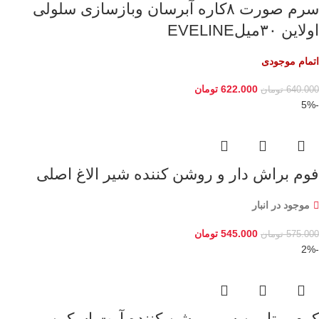
سرم صورت ۸کاره آبرسان وبازسازی سلولی
اولاین ۳۰میلEVELINE
اتمام موجودی
622.000
تومان
640.000
تومان
-5%
فوم براش دار و روشن کننده شیر الاغ اصلی
موجود در انبار
545.000
تومان
575.000
تومان
-2%
کرم ویتامین سی روشن کننده آرت اسکین