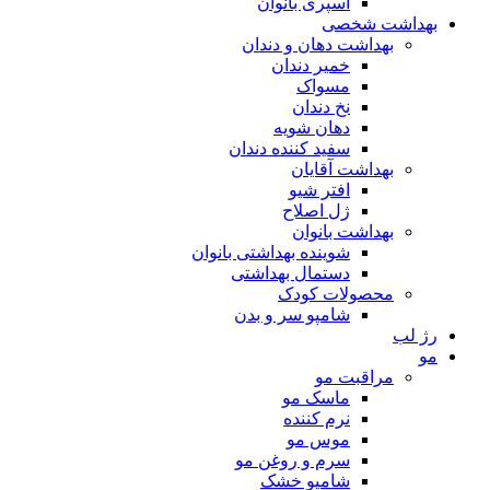
اسپری بانوان
بهداشت شخصی
بهداشت دهان و دندان
خمیر دندان
مسواک
نخ دندان
دهان شویه
سفید کننده دندان
بهداشت آقایان
افتر شیو
ژل اصلاح
بهداشت بانوان
شوینده بهداشتی بانوان
دستمال بهداشتی
محصولات کودک
شامپو سر و بدن
رژ لب
مو
مراقبت مو
ماسک مو
نرم کننده
موس مو
سرم و روغن مو
شامپو خشک