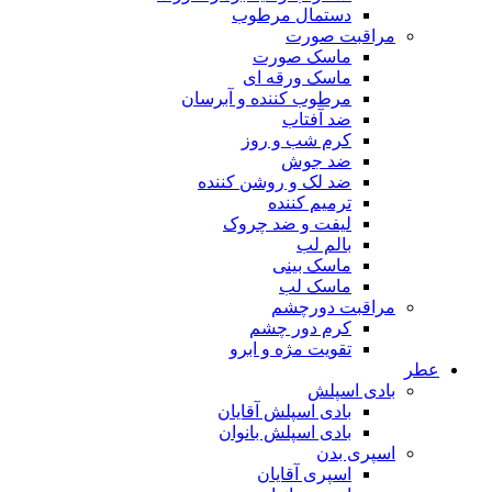
دستمال مرطوب
مراقبت صورت
ماسک صورت
ماسک ورقه ای
مرطوب کننده و آبرسان
ضد آفتاب
کرم شب و روز
ضد جوش
ضد لک و روشن کننده
ترمیم کننده
لیفت و ضد چروک
بالم لب
ماسک بینی
ماسک لب
مراقبت دورچشم
کرم دور چشم
تقویت مژه و ابرو
عطر
بادی اسپلش
بادی اسپلش آقایان
بادی اسپلش بانوان
اسپری بدن
اسپری آقایان