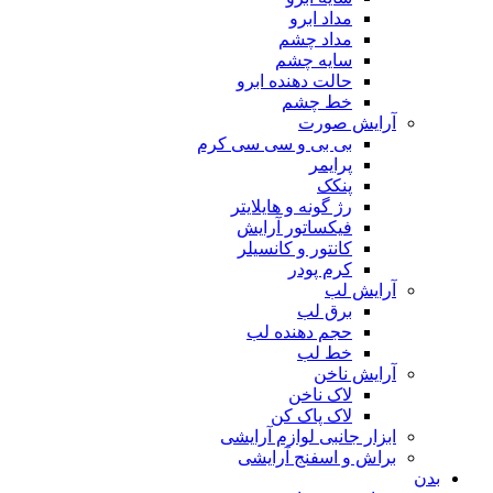
مداد ابرو
مداد چشم
سایه چشم
حالت دهنده ابرو
خط چشم
آرایش صورت
بی بی و سی سی کرم
پرایمر
پنکک
رژ گونه و هایلایتر
فیکساتور آرایش
کانتور و کانسیلر
کرم پودر
آرایش لب
برق لب
حجم دهنده لب
خط لب
آرایش ناخن
لاک ناخن
لاک پاک کن
ابزار جانبی لوازم آرایشی
براش و اسفنج آرایشی
بدن