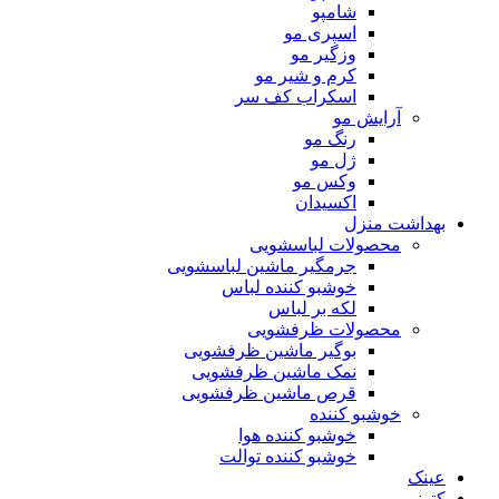
شامپو
اسپری مو
وزگیر مو
کرم و شیر مو
اسکراب کف سر
آرایش مو
رنگ مو
ژل مو
وکس مو
اکسیدان
بهداشت منزل
محصولات لباسشویی
جرمگیر ماشین لباسشویی
خوشبو کننده لباس
لکه بر لباس
محصولات ظرفشویی
بوگیر ماشین ظرفشویی
نمک ماشین ظرفشویی
قرص ماشین ظرفشویی
خوشبو کننده
خوشبو کننده هوا
خوشبو کننده توالت
عینک
کتونی