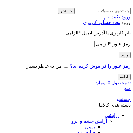
جستجو
ورود / ثبت نام
ورود
ایجاد حساب کاربری
نام کاربری یا آدرس ایمیل
*
الزامی
رمز عبور
*
الزامی
ورود
رمز عبور را فراموش کرده اید؟
مرا به خاطر بسپار
ادامه
0
محصول
0
تومان
منو
جستجو
دسته بندی کالاها
آرایشی
آرایش چشم و ابرو
ریمل
سایه ابرو