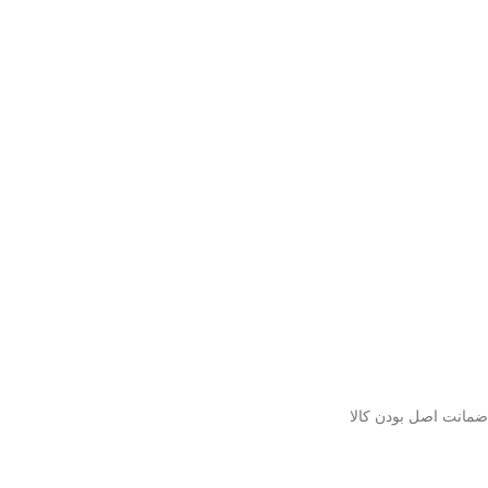
ﺿﻤﺎﻧﺖ اﺻﻞ ﺑﻮدن ﮐﺎﻟﺎ