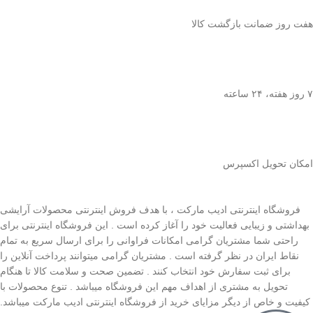
هفت روز ضمانت بازگشت کالا
۷ روز ﻫﻔﺘﻪ، ۲۴ ﺳﺎﻋﺘﻪ
اﻣﮑﺎن ﺗﺤﻮﯾﻞ اﮐﺴﭙﺮس
فروشگاه اینترنتی ادیب مارکت ، با هدف فروش اینترنتی محصولات آرایشی
بهداشتی و زیبایی فعالیت خود را آغاز کرده است . این فروشگاه اینترنتی برای
راحتی شما مشتریان گرامی امکانات فراوانی را برای ارسال سریع به تمام
نقاط ایران در نظر گرفته است . مشتریان گرامی میتوانند پرداخت آنلاین را
برای ثبت سفارش خود انتخاب کنند . تضمین صحت و سلامت کالا تا هنگام
تحویل به مشتری از اهداف مهم این فروشگاه میباشد . تنوع محصولات با
کیفیت و خاص از دیگر مزایای خرید از فروشگاه اینترنتی ادیب مارکت میباشد.