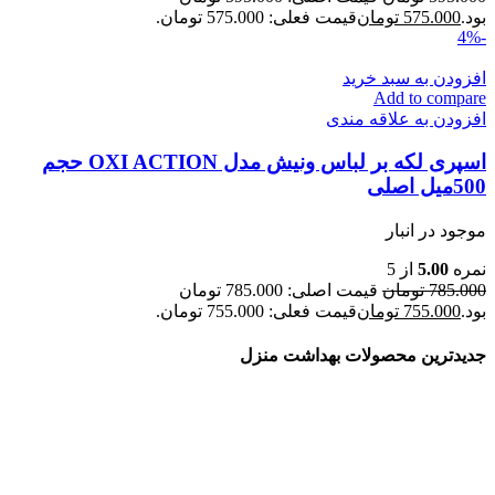
بود.
575.000
تومان
قیمت فعلی: 575.000 تومان.
-4%
افزودن به سبد خرید
Add to compare
افزودن به علاقه مندی
اسپری لکه بر لباس ونیش مدل OXI ACTION حجم
500میل اصلی
موجود در انبار
نمره
5.00
از 5
785.000
تومان
قیمت اصلی: 785.000 تومان
بود.
755.000
تومان
قیمت فعلی: 755.000 تومان.
جدیدترین محصولات بهداشت منزل