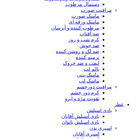
دستمال مرطوب
مراقبت صورت
ماسک صورت
ماسک ورقه ای
مرطوب کننده و آبرسان
ضد آفتاب
کرم شب و روز
ضد جوش
ضد لک و روشن کننده
ترمیم کننده
لیفت و ضد چروک
بالم لب
ماسک بینی
ماسک لب
مراقبت دورچشم
کرم دور چشم
تقویت مژه و ابرو
عطر
بادی اسپلش
بادی اسپلش آقایان
بادی اسپلش بانوان
اسپری بدن
اسپری آقایان