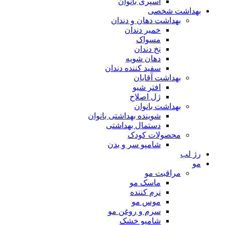
اسپری بانوان
بهداشت شخصی
بهداشت دهان و دندان
خمیر دندان
مسواک
نخ دندان
دهان شویه
سفید کننده دندان
بهداشت آقایان
افتر شیو
ژل اصلاح
بهداشت بانوان
شوینده بهداشتی بانوان
دستمال بهداشتی
محصولات کودک
شامپو سر و بدن
رژ لب
مو
مراقبت مو
ماسک مو
نرم کننده
موس مو
سرم و روغن مو
شامپو خشک