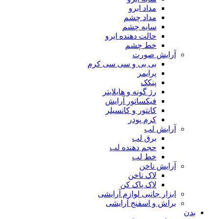
مداد ابرو
مداد چشم
سایه چشم
حالت دهنده ابرو
خط چشم
آرایش صورت
بی بی و سی سی کرم
پرایمر
پنکک
رژ گونه و هایلایتر
فیکساتور آرایش
کانتور و کانسیلر
کرم پودر
آرایش لب
برق لب
حجم دهنده لب
خط لب
آرایش ناخن
لاک ناخن
لاک پاک کن
ابزار جانبی لوازم آرایشی
براش و اسفنج آرایشی
بدن