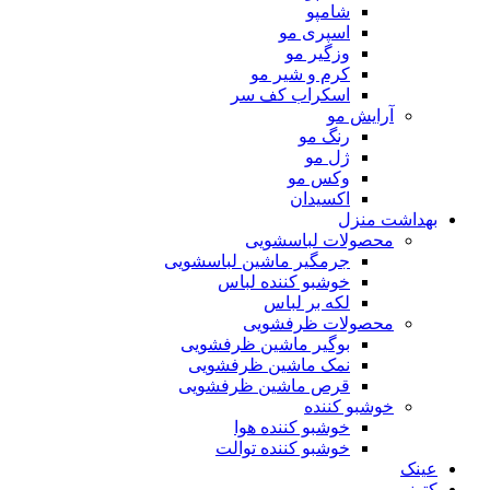
شامپو
اسپری مو
وزگیر مو
کرم و شیر مو
اسکراب کف سر
آرایش مو
رنگ مو
ژل مو
وکس مو
اکسیدان
بهداشت منزل
محصولات لباسشویی
جرمگیر ماشین لباسشویی
خوشبو کننده لباس
لکه بر لباس
محصولات ظرفشویی
بوگیر ماشین ظرفشویی
نمک ماشین ظرفشویی
قرص ماشین ظرفشویی
خوشبو کننده
خوشبو کننده هوا
خوشبو کننده توالت
عینک
کتونی