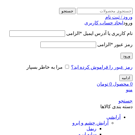
جستجو
ورود / ثبت نام
ورود
ایجاد حساب کاربری
نام کاربری یا آدرس ایمیل
*
الزامی
رمز عبور
*
الزامی
ورود
رمز عبور را فراموش کرده اید؟
مرا به خاطر بسپار
ادامه
0
محصول
0
تومان
منو
جستجو
دسته بندی کالاها
آرایشی
آرایش چشم و ابرو
ریمل
سایه ابرو