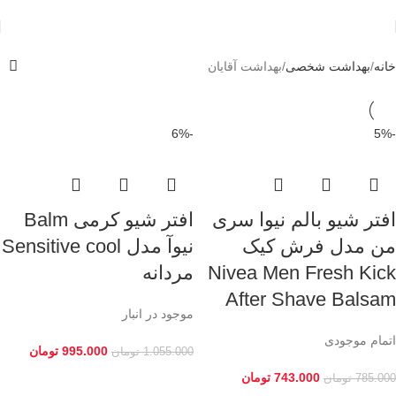
خانه
بهداشت شخصی
بهداشت آقایان
-6%
-5%
افتر شیو بالم نیوا سری
افتر شیو کرمی Balm
من مدل فرش کیک
نیوآ مدل Sensitive cool
Nivea Men Fresh Kick
مردانه
After Shave Balsam
موجود در انبار
اتمام موجودی
995.000
تومان
1.055.000
تومان
743.000
تومان
785.000
تومان