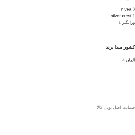
nivea
3
silver crest
1
ورانگلر
1
کشور مبدا برند
آلمان
4
ﺿﻤﺎﻧﺖ اﺻﻞ ﺑﻮدن ﮐﺎﻟﺎ