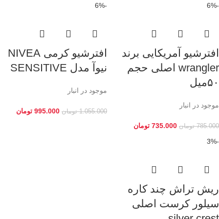
-6%
-6%
افترشیو آمریکایی برند
افترشیو کرمی NIVEA
wrangler اصلی حجم
نیوآ مدل SENSITIVE
۵۰میل
موجود در انبار
موجود در انبار
995.000
تومان
1.055.000
تومان
735.000
تومان
785.000
تومان
-3%
ریش تراش چند کاره
سیلور کرست اصلی
silver crest