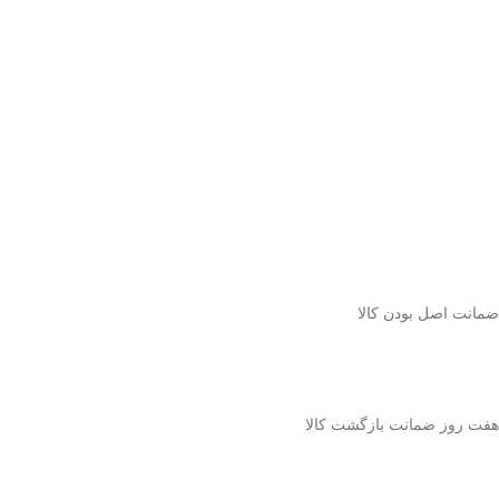
ﺿﻤﺎﻧﺖ اﺻﻞ ﺑﻮدن ﮐﺎﻟﺎ
هفت روز ضمانت بازگشت کالا