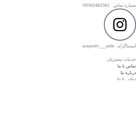
شماره تماس : 09382482362
اینستاگرام : arayeshi___adib
خدمات مشتریان
تماس با ما
درباره ما
تماس با ما
درباره ما
دسترسی سریع
صفحه اصلی
حساب کاربری من
فروشگاه
صفحه اصلی
حساب کاربری من