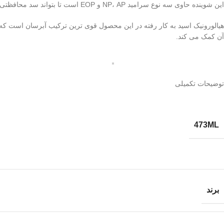
این شوینده حاوی سه نوع سرامید NP، AP و EOP است تا بتواند سد محافظتی پوست تقویت کند و به حفظ رطوبت پوست کمک شایانی کند و درنهایت باعث بازیابی و حفظ سد طبیعی پوست شود.
هیالورونیک اسید به کار رفته در این محصول قوی ترین ترکیب آبرسان است 
آن کمک می کند.
توضیحات تکمیلی
473ML
برند