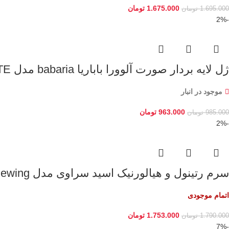
1.675.000
تومان
1.695.000
تومان
-2%
ژل لایه بردار صورت آلوورا باباریا babaria مدل GEL FACIAL EXFOLIANTE حجم 100 میل اصلی
موجود در انبار
963.000
تومان
985.000
تومان
-2%
سرم رتینول و هیالورنیک اسید سراوی مدل Skin Renewing حجم 30 میل اصلی
اتمام موجودی
1.753.000
تومان
1.790.000
تومان
-7%