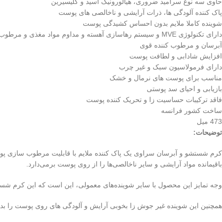
حاوی سه نوع سرامید ضروری، هیالورونیک اسید و گلیسیرین
پاک کننده آلودگی ها، ذرات آرایشی و ناخالصی های پوست
شوینده کاملا ملایم بدون احساس کشیدگی پوست
دارای تکنولوژی MVE و سیستم رهاسازی آهسته و مداوم مواد مغذی و مرطوب کننده در تمام روز
آبرسان و مرطوب کننده قوی
افزایش شادابی و لطافت پوست
دارای فرمولاسیون سبک و غیر چرب
مناسب برای پوست های نرمال و خشک
بازیابی و احیای سد پوستی
فاقد ترکیبات حساسیت زا و تحریک کننده پوست
ساخت کشور فرانسه
473 میل
توضیحات:
کرم شستشو و آبرسان سراوی یک پاک کننده ملایم با قابلیت مرطوب سازی پو
باقیمانده مواد آرایشی و سایر ناخالصی‌ها را از روی پوست برمی‌دارد.
وجه تمایز این محصول با سایر شوینده‌های معمولی، این است که این کرم شست
همچنین این شوینده غیر جوش زا بخوبی آرایش و آلودگی های روی پوست را بدون