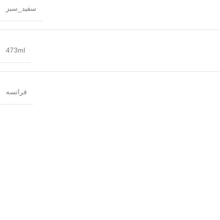
سفید_سبز
473ml
فرانسه