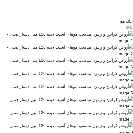
خانه
مو
-6%