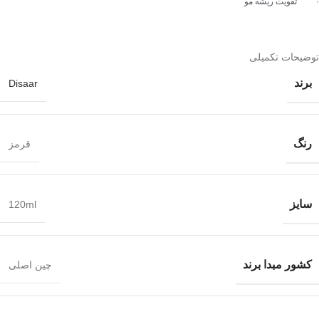
· تقویت ریشه مو
توضیحات تکمیلی
برند
Disaar
رنگ
قرمز
سایز
120ml
کشور مبدا برند
چین اصلی