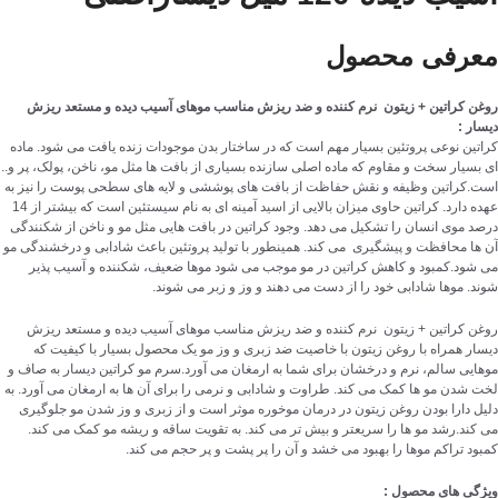
معرفی محصول
روغن کراتین + زیتون نرم کننده و ضد ریزش مناسب موهای آسیب دیده و مستعد ریزش
دیسار :
کراتین نوعی پروتئین بسیار مهم است که در ساختار بدن موجودات زنده یافت می شود. ماده
ای بسیار سخت و مقاوم که ماده اصلی سازنده بسیاری از بافت ها مثل مو، ناخن، پولک، پر و..
است.کراتین وظیفه و نقش حفاظت از بافت های پوششی و لایه های سطحی پوست را نیز به
عهده دارد. کراتین حاوی میزان بالایی از اسید آمینه ای به نام سیستئین است که بیشتر از 14
درصد موی انسان را تشکیل می دهد. وجود کراتین در بافت هایی مثل مو و ناخن از شکنندگی
آن ها محافظت و پیشگیری می کند. همینطور با تولید پروتئین باعث شادابی و درخشندگی مو
می شود.کمبود و کاهش کراتین در مو موجب می شود موها ضعیف، شکننده و آسیب پذیر
شوند. موها شادابی خود را از دست می دهند و وز و زبر می شوند.
روغن کراتین + زیتون نرم کننده و ضد ریزش مناسب موهای آسیب دیده و مستعد ریزش
دیسار همراه با روغن زیتون با خاصیت ضد زبری و وز مو یک محصول بسیار با کیفیت که
موهایی سالم، نرم و درخشان برای شما به ارمغان می آورد.سرم مو کراتین دیسار به صاف و
لخت شدن مو ها کمک می کند. طراوت و شادابی و نرمی را برای آن ها به ارمغان می آورد. به
دلیل دارا بودن روغن زیتون در درمان موخوره موثر است و از زبری و وز شدن مو جلوگیری
می کند.رشد مو ها را سریعتر و بیش تر می کند. به تقویت ساقه و ریشه مو کمک می کند.
کمبود تراکم موها را بهبود می خشد و آن را پر پشت و پر حجم می کند.
ویژگی های محصول :