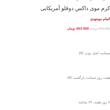
کرم موی داکس دوقلو آمریکایی
اتمام موجودی
463.000
تومان
475.000
تومان
ﺿﻤﺎﻧﺖ اﺻﻞ ﺑﻮدن ﮐﺎﻟﺎ
هفت روز ضمانت بازگشت کالا
۷ روز ﻫﻔﺘﻪ، ۲۴ ﺳﺎﻋﺘﻪ