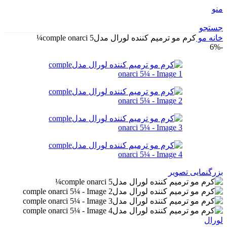
منو
جستجو
خانه
مو
کرم مو ترمیم کننده لورال مدلcomple onarci 5¼
-6%
بزرگنمایی تصویر
لورال