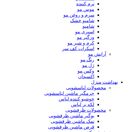
نرم کننده
موس مو
سرم و روغن مو
شامپو خشک
شامپو
اسپری مو
وزگیر مو
کرم و شیر مو
اسکراب کف سر
آرایش مو
رنگ مو
ژل مو
وکس مو
اکسیدان
بهداشت منزل
محصولات لباسشویی
جرمگیر ماشین لباسشویی
خوشبو کننده لباس
لکه بر لباس
محصولات ظرفشویی
بوگیر ماشین ظرفشویی
نمک ماشین ظرفشویی
قرص ماشین ظرفشویی