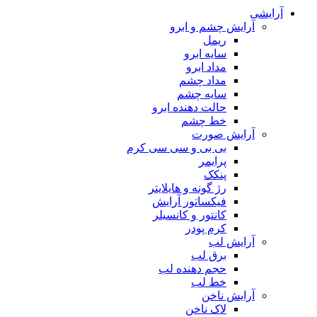
آرایشی
آرایش چشم و ابرو
ریمل
سایه ابرو
مداد ابرو
مداد چشم
سایه چشم
حالت دهنده ابرو
خط چشم
آرایش صورت
بی بی و سی سی کرم
پرایمر
پنکک
رژ گونه و هایلایتر
فیکساتور آرایش
کانتور و کانسیلر
کرم پودر
آرایش لب
برق لب
حجم دهنده لب
خط لب
آرایش ناخن
لاک ناخن