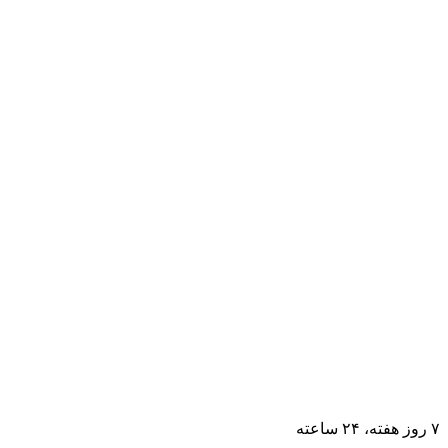
۷ روز ﻫﻔﺘﻪ، ۲۴ ﺳﺎﻋﺘﻪ