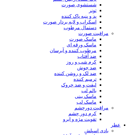
شستشوی صورت
تونر
پد و پنبه پاک کننده
اسکراب و لایه بردار صورت
دستمال مرطوب
مراقبت صورت
ماسک صورت
ماسک ورقه ای
مرطوب کننده و آبرسان
ضد آفتاب
کرم شب و روز
ضد جوش
ضد لک و روشن کننده
ترمیم کننده
لیفت و ضد چروک
بالم لب
ماسک بینی
ماسک لب
مراقبت دورچشم
کرم دور چشم
تقویت مژه و ابرو
عطر
بادی اسپلش