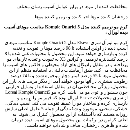
محافظت کننده از موها در برابر عوامل آسیب رسان مختلف
درخشان کننده موها احیا کننده و ترمیم کننده موها
کرم مو ترمیم کننده مدل Komple Onarici 5 مناسب موهای آسیب
دیده لورال :
کرم مو لورآل سری Elseve مدل Komple Onarici 5 مناسب موهای
آسیب دیده در اولین استفاده تا 98 درصد موها را تقویت و تغذیه
کرده و بازسازی خواهد نمود. این محصول با محتویات غنی شده با 8
درصد کنسانتره ترمیمی و کراتین X3 به تقویت و تغذیه تار های مو
پرداخته و در مقابل رادیکال های آزاد محیطی و فاکتور های آسیب زا
محافظت می کند. طبق آزمایشات بالینی با استفاده منظم از این
محصول موها تا 55 درصد کمتر دچار موخوره شده و تا 74 درصد
رطوبت بیشتری در آنها بوجود خواهد آمد. از دیگر مزیت های بارز این
محصول، ویژگی محافظتی آن در مقابل استفاده از وسایل حرارتی
چون سشوار و اتوی مو می باشد. کرم مو Loreal Komple Onarici5
از سری محصولات Elseve لورآل بوده که فیبر مو را ترمیم و
بازسازی کرده و ساختار مو را عمیقا تقویت می کند. آسیب دیدگی،
خشکی، سختی، موخوره و شکنندگی از جمله 5 عامل اصلی سایش
روزانه هستند که با استفاده از این محصول کنترل می شوند. به
لطف کراتین در ترکیبات این محصول موهای آسیب دیده درمان
شده و ظاهری درخشان، صاف و شاداب خواهند داشت.