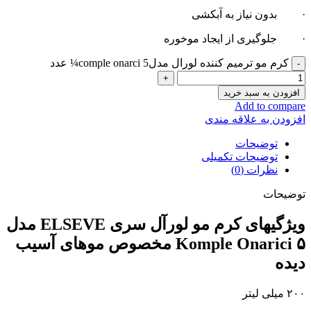
· بدون نیاز به آبکشی
· جلوگیری از ایجاد موخوره
کرم مو ترمیم کننده لورال مدلcomple onarci 5¼ عدد
افزودن به سبد خرید
Add to compare
افزودن به علاقه مندی
توضیحات
توضیحات تکمیلی
نظرات (0)
توضیحات
ویژگیهای کرم مو لورآل سری ELSEVE مدل
۵ Komple Onarici مخصوص موهای آسیب
دیده
۲۰۰ میلی لیتر