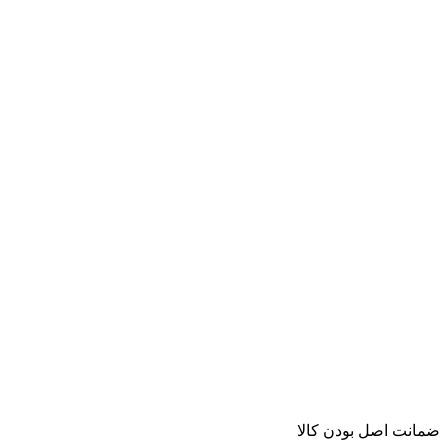
ﺿﻤﺎﻧﺖ اﺻﻞ ﺑﻮدن ﮐﺎﻟﺎ