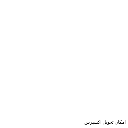
اﻣﮑﺎن ﺗﺤﻮﯾﻞ اﮐﺴﭙﺮس