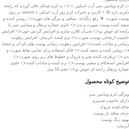
🍊 کرم ویتامین سی آرت اسکین 🍊 👈 یه کرم ضدلک عالی آوردم که رایحه
دلبری داره 😍 ⚡️ کاربرد و تاثیرات کرم روز آرت اسکین vitamin c بر روی
پوست صورت: 🔰 رفع رنگدانه، سیاهی و تیرگی های چهره 👈 روشن کننده و
سفید کننده پوست صورت و بدن 👈 حاوی عصاره پرتقال و ویتامین سی با
رایحه ای خوش بو 👈 تحریک کلاژن سازی و افزایش گردش خون 👈 افزایش
خاصیت ارتجاعی پوست صورت 👈 نرم کننده، آبرسان، افزایش رطوبت
رسانی و شاداب کننده 👈 افزایش رطوبت رسانی پوست های کم آب و خشک
👈 روشن کننده و سفید کننده 👈 قابل استفاده برای تمامی نقاط صورت و
بدن 👈 برطرف کننده چین و چروک و خطوط های ریز روی صورت 👈
افزایش استحکام و سفتی پوست 👈 نرم کننده و شاداب کننده 👈 حاوی
عصاره پرتقال رایحه ای خوش بو 👈 حجم 50 میل
توضیح کوتاه محصول
ویژگی کرم ویتامین سی :
دارای خاصیت ضدپیری
صاف‌کننده چروک
حذف منافذ باز پوست
بهبود رنگ پوست
آبرسان