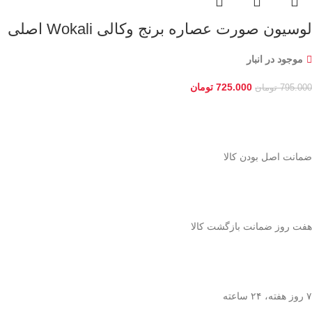
لوسیون صورت عصاره برنج وکالی Wokali اصلی
موجود در انبار
725.000
تومان
795.000
تومان
ﺿﻤﺎﻧﺖ اﺻﻞ ﺑﻮدن ﮐﺎﻟﺎ
هفت روز ضمانت بازگشت کالا
۷ روز ﻫﻔﺘﻪ، ۲۴ ﺳﺎﻋﺘﻪ