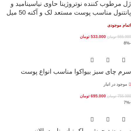
ژل مرطوب کننده نوتروژینا حاوی نیاسینامید و
پانتنول مناسب پوست مستعد لک و آکنه 50 میل
اتمام موجودی
533.000
تومان
555.000
تومان
-8%
سرم چای سبز بیواکوا مناسب انواع پوست
موجود در انبار
695.000
تومان
755.000
تومان
-7%
سرم ضد جوش و لک نیاسینامید بالانس