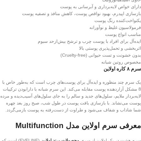
دارای خواص لایه‌برداری و آبرسانی به پوست
بازسازی اپیدرم، بهبود نواقص پوست، کاهش منافذ و تصفیه پوست
یکنواخت‌کننده رنگ پوست
فرمولاسیون غلیظ و نوآورانه
مناسب انواع پوست
ایده‌آل برای افراد با پوست چرب و ترشح بیش‌ازحد سبوم
اثربخشی و تحمل‌پذیری پوستی بالا
بدون خشونت و تست حیوانی (Cruelty-free)
مخصوص روتین شبانه
سرم ۸ کاره اولاین
یک سرم چند منظوره و ایده‌آل برای پوست‌های چرب است که به‌طور خاص با
8 مشکل آزاردهنده پوست مقابله می‌کند. این سرم شبانه با دارابودن ترکیبات
لایه‌بردار ملایم، سلول‌های جدید و سالم را به جای سلول‌های آسیب‌دیده و مرده
پوست می‌نشاند. با بازسازی بافت پوست در طول شب، صبح روز بعد چهره
شما شاداب و شفاف می‌شود و طراوت از دست‌رفته به پوست بازمی‌گردد.
معرفی سرم اولاین مدل Multifunction
سرم هشت در یک اولاین از سری
محصولات برند اولاین
(EVELINE) است که