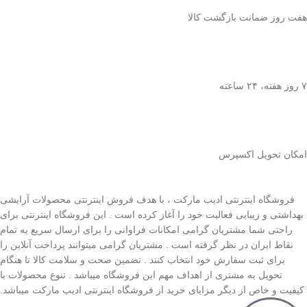
هفت روز ضمانت بازگشت کالا
۷ روز ﻫﻔﺘﻪ، ۲۴ ﺳﺎﻋﺘﻪ
اﻣﮑﺎن ﺗﺤﻮﯾﻞ اﮐﺴﭙﺮس
فروشگاه اینترنتی ادیب مارکت ، با هدف فروش اینترنتی محصولات آرایشی
بهداشتی و زیبایی فعالیت خود را آغاز کرده است . این فروشگاه اینترنتی برای
راحتی شما مشتریان گرامی امکانات فراوانی را برای ارسال سریع به تمام
نقاط ایران در نظر گرفته است . مشتریان گرامی میتوانند پرداخت آنلاین را
برای ثبت سفارش خود انتخاب کنند . تضمین صحت و سلامت کالا تا هنگام
تحویل به مشتری از اهداف مهم این فروشگاه میباشد . تنوع محصولات با
کیفیت و خاص از دیگر مزایای خرید از فروشگاه اینترنتی ادیب مارکت میباشد.