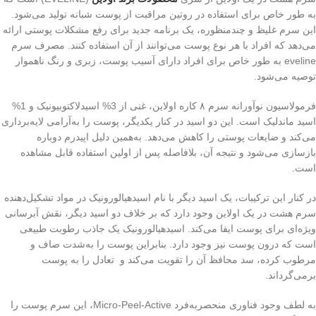
به طور خاص برای استفاده در روتین مراقبت از پوست شبانه تولید می‌شود.
این سرم غلیظ و چندمنظوره، یک برنامه جدید برای رفع مشکلات پوستی ارائه
می‌دهد که افراد با هر نوع پوست می‌توانند از آن استفاده کنند. مصرف سرم
eveline به طور خاص برای افراد دارای آسیب پوست، زبری و رنگ ناهموار
توصیه می‌شود.
فرمولاسیون نوآورانه سرم ۸ کاره اولاین، غنی از 3% اسیدلاکتوبیونیک و 1%
اسید ماندلیک است. این دو اسید در کنار یکدیگر، پوست را به‌آرامی لایه‌برداری
می‌کند و ضایعات پوستی را کاهش می‌دهد. به‌همین دلیل اپیدرم دوباره
بازسازی می‌شود و نتیجه آن، بلافاصله پس از اولین استفاده قابل مشاهده
است.
در کنار این ترکیبات، یک اسید دیگر با نام اسیدهیالورونیک در مواد تشکیل‌دهنده
سرم هشت در یک اولاین وجود دارد که بر خلاف دو اسید دیگر، نقش آبرسانی
ویژه‌ای برای پوست ایفا می‌کند. اسیدهیالورونیک یک جاذب رطوبت طبیعی
است که درون پوست نیز وجود دارد. بنابراین پوست را به‌شدت صاف و
مرطوب کرده، سد محافظ آن را تقویت می‌کند و تعادل را به پوست
برمی‌گرداند.
به لطف وجود فناوری منحصربه‌فرد Micro-Peel-Active، این سرم پوست را