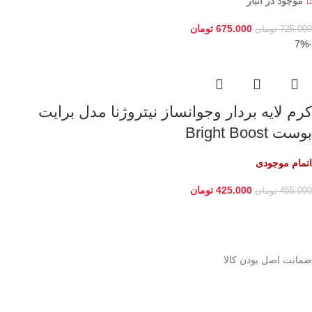
موجود در انبار
675.000
تومان
725.000
تومان
-7%
کرم لایه بردار وجوانساز نیتروژنا مدل برایت
بوست Bright Boost
اتمام موجودی
425.000
تومان
455.000
تومان
ﺿﻤﺎﻧﺖ اﺻﻞ ﺑﻮدن ﮐﺎﻟﺎ