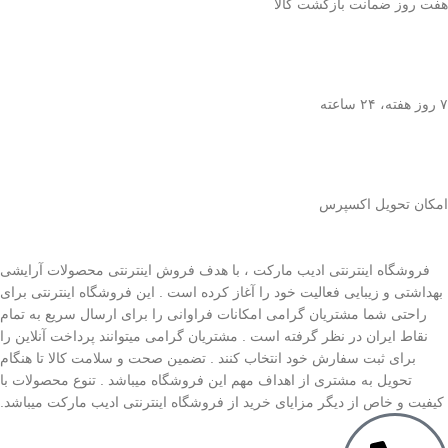
هفت روز ضمانت بازگشت کالا
۷ روز ﻫﻔﺘﻪ، ۲۴ ﺳﺎﻋﺘﻪ
اﻣﮑﺎن ﺗﺤﻮﯾﻞ اﮐﺴﭙﺮس
فروشگاه اینترنتی ادیب مارکت ، با هدف فروش اینترنتی محصولات آرایشی
بهداشتی و زیبایی فعالیت خود را آغاز کرده است . این فروشگاه اینترنتی برای
راحتی شما مشتریان گرامی امکانات فراوانی را برای ارسال سریع به تمام
نقاط ایران در نظر گرفته است . مشتریان گرامی میتوانند پرداخت آنلاین را
برای ثبت سفارش خود انتخاب کنند . تضمین صحت و سلامت کالا تا هنگام
تحویل به مشتری از اهداف مهم این فروشگاه میباشد . تنوع محصولات با
کیفیت و خاص از دیگر مزایای خرید از فروشگاه اینترنتی ادیب مارکت میباشد.