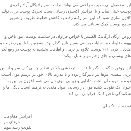
این محصول بی نظیر به راحتی می تواند اثرات مضر رادیکال آزاد را روی
پوست خنثی نماید و با افزایش اکسیژن رسانی سبب تحریک پوست برای تولید
کلاژن سازی شود که این امر رفته رفته به کاهش خطوط ظریف و عمیق
سطح پوست کمک شایانی می کند.
روغن آرگان ارگانیک الکسیر با خواص فراوان در سلامت پوست، مو، ناخن و
بهبود ضایعات و التهابات پوستی بسیار تاثیر گذار بوده همچنین با تامین رطوبت و
متعادل کردن PH پوست علاوه بر نرمی و لطافت بخشده به پوست در رفع لک
های پوستی و جای زخم موثر عمل میکند.
این روغن شگفت انگیز با قدرت اثربخشی بالا در تنظیم چربی کف سر و از بین
بردن سفیدی موها نیز تاثیرگذار بوده و با قدرت بالای خود در ترمیم موی آسیب
دیده و تقویت آن باعث شادابی و زیبایی موی تان می شود افزون بر این به
عنوان یک تقویت کننده قوی در رساندن مواد مغذی به ترمیم آسیب دیگی ها و
شکنندگی ناخن کمک فراوانی می کند.
توضیحات تکمیلی
افزایش مقاومت
تارهای مو
تقویت رشد موها