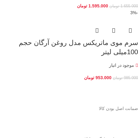
1.595.000
تومان
1.655.000
تومان
-3%
سرم موی ماتریکس مدل روغن آرگان حجم
100میلی لیتر
موجود در انبار
953.000
تومان
985.000
تومان
ﺿﻤﺎﻧﺖ اﺻﻞ ﺑﻮدن ﮐﺎﻟﺎ