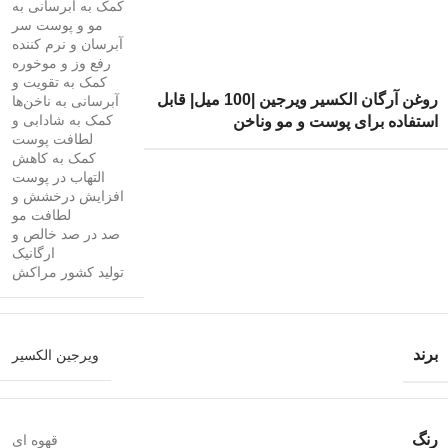
کمک به آبرسانی به
مو و پوست سر
آبرسان و نرم کننده
رفع وز و موخوره
کمک به تقویت و
روغن آرگان الکسیر ویرجین |100 میل| قابل
آبرسانی به ناخن‌ها
کمک به شادابی و
استفاده برای پوست و مو وناخن
لطافت پوست
کمک به کاهش
التهاب در پوست
افزایش درخشش و
لطافت مو
صد در صد خالص و
ارگانیک
تولید کشور مراکش
برند
ویرجین الکسیر
رنگ
قهوه ای