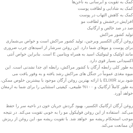
کمک به تقویت و آبرسانی به ناخن‌ها
کمک به شادابی و لطافت پوست
کمک به کاهش التهاب در پوست
افزایش درخشش و لطافت مو
صد در صد خالص و ارگانیک
تولید کشور مراکش
روغن آرگان الکسیر ویرجین، تولید کشور مراکش است و خواص بی‌شماری
برای پوست و موهای شما دارد. این روغن سرشار از اسیدهای چرب ضروری
مانند اولئیک و لینولئیک اسید به همراه ویتامین E است. بنابراین خواص آنتی
اکسیدانی بسیار قوی دارد.
به طور کلی رابطه آرگان با کشور مراکش، رابطه ای جدا نشدنی است. این
میوه مغذی عموماً در جنگل های مراکش رشد یافته و به وفور یافت می
شود.برند ELIXIR با ارائه بهترین روغن آرگان موجود با بیشترین خلوص ممکن،
به طور کاملاً ارگانیک و ۱۰۰% طبیعی، کیفیتی استثنایی را برای شما به ارمغان
خواهد آورد.
روغن آرگان ارگانیک الکسیر، بهبود گردش جریان خون در ناحیه سر را حفظ
می‌کند. استفاده از این روغن فولیکول مو را به خوبی تقویت می‌کند. در نتیجه
موجب استحکام ریشه مو خواهد شد. با تقویت ریشه مو، این روغن از ریزش
آن ممانعت می‌کند.