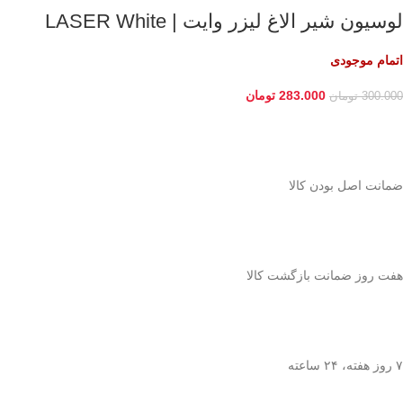
لوسیون شیر الاغ لیزر وایت | LASER White
اتمام موجودی
283.000
تومان
300.000
تومان
ﺿﻤﺎﻧﺖ اﺻﻞ ﺑﻮدن ﮐﺎﻟﺎ
هفت روز ضمانت بازگشت کالا
۷ روز ﻫﻔﺘﻪ، ۲۴ ﺳﺎﻋﺘﻪ