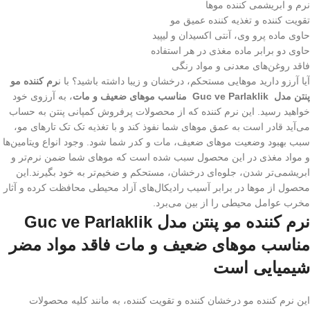
نرم و ابریشمی کننده موها
تقویت کننده و تغذیه کننده عمیق مو
حاوی ماده پرو وی، آنتی اکسیدان و لیپید
حاوی دو برابر ماده مغذی در هر استفاده
فاقد روغن‌های معدنی و مواد رنگی
آیا آرزو دارید موهایی مستحکم، درخشان و زیبا داشته باشید؟ با ن
رم کننده مو
پنتن مدل Guc ve Parlaklik مناسب موهای ضعیف و مات
، به آرزوی خود
خواهید رسید. این نرم کننده که از محصولات پرفروش کمپانی پنتن به حساب
می‌آید قادر است به عمق موهای شما نفوذ کند و با تغذیه تک تک تارهای مو،
سبب بهبود وضعیت موهای ضعیف، مات و کدر شما شود. وجود انواع ویتامین‌ها
و مواد مغذی در این محصول سبب شده است که موهای شما ضمن نرم‌تر و
ابریشمی‌تر شدن، جلوه‌ای درخشان، مستحکم و ضخیم‌تر به خود بگیرند.این
محصول از موها در برابر آسیب رادیکال‌های آزاد محیطی محافظت کرده و آثار
مخرب عوامل محیطی را از بین می‌برد.
نرم کننده مو پنتن مدل Guc ve Parlaklik
مناسب موهای ضعیف و مات فاقد مواد مضر
شیمیایی است
این نرم کننده مو درخشان کننده و تقویت کننده، به مانند کلیه محصولات