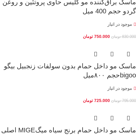
ماسک براق‌کننده مو گلیس حاوی پروتئین و روغن
گردو حجم 400 میل
موجود در انبار
750.000
تومان
830.000
تومان
ماسک مو داخل حمام بدون سولفات زنجبیل بیگو
bigooحجم ۸۰۰میل
موجود در انبار
725.000
تومان
795.000
تومان
ماسک مو داخل حمام برنج سیاه میگMIGE اصلی