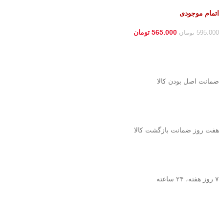
اتمام موجودی
565.000
تومان
595.000
تومان
ﺿﻤﺎﻧﺖ اﺻﻞ ﺑﻮدن ﮐﺎﻟﺎ
هفت روز ضمانت بازگشت کالا
۷ روز ﻫﻔﺘﻪ، ۲۴ ﺳﺎﻋﺘﻪ