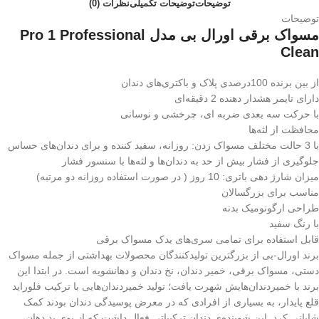
توضیحات
توضیحات تکمیلی
نظرات (0)
توضیحات
مسواک برقی اورال بی مدل Pro 1 Professional
Clean
از بین برنده 100درصدی پلاک و باکتری‌های دندان
دارای تایمر هشدار دهنده 2 دقیقه‌‌ای
با حرکت سه بعدی ضربه ای، چرخشی و نوسانی
محافظت از لثه‌ها
با 3 حالت مختلف مسواک زدن: روزانه، سفید کننده و برای دندان‌های حساس
جلوگیری از فشار بیش از حد به دندان‌ها و لثه‌ها با سنسور فشار
میزان شارژ دهی باتری: 10 روز ( در صورت استفاده روزانه دو مرتبه)
مناسب برای بزرگسالان
طراحی ارگونومیک بدنه
با رنگ سفید
قابل استفاده برای تمامی سری‌های یدک مسواک برقی
برند اورال-بی از بزرگترین تولیدکنندگان محصولات بهداشتی از جمله مسواک
دستی، مسواک برقی، خمیر دندان، نخ دندان و دهانشویه است. در ابتدا این
برند با خمیردندان‌هایش شهرت یافت؛ تولید خمیردندان‌هایی با ترکیب فلوراید
قلع پایدار، به بسیاری از افرادی که در معرض پوسیدگی دندان بودند کمک
شایانی کرد. این شوینده‌ی دندان ترکیباتی فعال داشت که از بوی بد دهان،