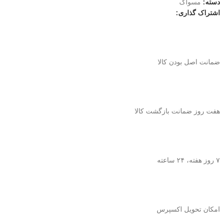
دسته:
مسواک
اشتراک گذاری:
ﺿﻤﺎﻧﺖ اﺻﻞ ﺑﻮدن ﮐﺎﻟﺎ
هفت روز ضمانت بازگشت کالا
۷ روز ﻫﻔﺘﻪ، ۲۴ ﺳﺎﻋﺘﻪ
اﻣﮑﺎن ﺗﺤﻮﯾﻞ اﮐﺴﭙﺮس