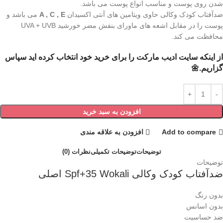
شدن روی پوست و مناسب انواع پوست می باشد.
ضدآفتاب کودک وکالی حاوی ویتامین های آنتی اکسیدان
A , C , E
می باشد و
پوست را در مقابل اشعه های ماورای بنفش مضر خورشید UVA + UVB
محافظت می کند‌.
از اینکه سایت ادیب مارکت را برای خرید خود انتخاب کرده اید سپاس
گزاریم.🌼
افزودن به سبد خرید
Add to compare
افزودن به علاقه مندی
توضیحات
توضیحات تکمیلی
نظرات (0)
توضیحات
ضدآفتاب کودک وکالی Spf+35 Wokali اصلی
بدون رنگ
بدون اسانس
ضد حساسیت