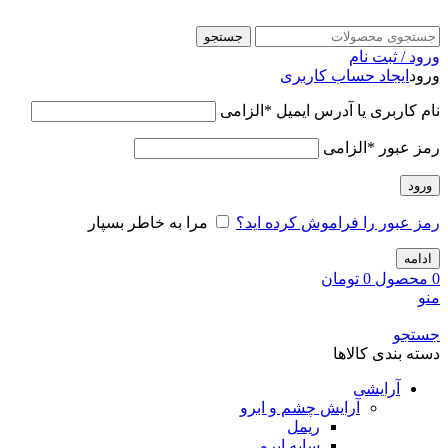
جستجو
ورود / ثبت نام
ورود
ایجاد حساب کاربری
نام کاربری یا آدرس ایمیل
*
الزامی
رمز عبور
*
الزامی
ورود
رمز عبور را فراموش کرده اید؟
مرا به خاطر بسپار
ادامه
0
محصول
0
تومان
منو
جستجو
دسته بندی کالاها
آرایشی
آرایش چشم و ابرو
ریمل
سایه ابرو