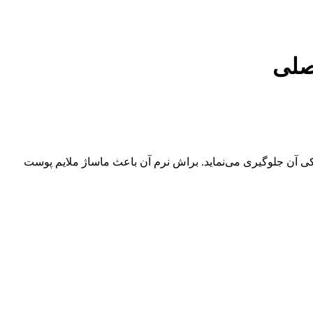
یق تمیز می‌کند و از خشکی آن جلوگیری می‌نماید. براش نرم آن باعث ماساژ ملایم پوست