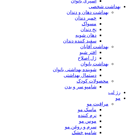
اسپری بانوان
بهداشت شخصی
بهداشت دهان و دندان
خمیر دندان
مسواک
نخ دندان
دهان شویه
سفید کننده دندان
بهداشت آقایان
افتر شیو
ژل اصلاح
بهداشت بانوان
شوینده بهداشتی بانوان
دستمال بهداشتی
محصولات کودک
شامپو سر و بدن
رژ لب
مو
مراقبت مو
ماسک مو
نرم کننده
موس مو
سرم و روغن مو
شامپو خشک