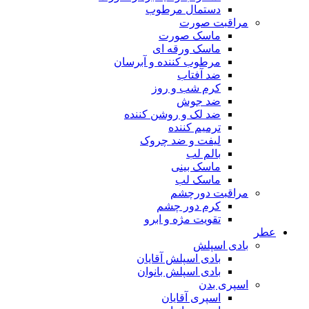
دستمال مرطوب
مراقبت صورت
ماسک صورت
ماسک ورقه ای
مرطوب کننده و آبرسان
ضد آفتاب
کرم شب و روز
ضد جوش
ضد لک و روشن کننده
ترمیم کننده
لیفت و ضد چروک
بالم لب
ماسک بینی
ماسک لب
مراقبت دورچشم
کرم دور چشم
تقویت مژه و ابرو
عطر
بادی اسپلش
بادی اسپلش آقایان
بادی اسپلش بانوان
اسپری بدن
اسپری آقایان