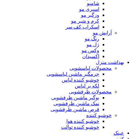
شامپو
اسپری مو
وزگیر مو
کرم و شیر مو
اسکراب کف سر
آرایش مو
رنگ مو
ژل مو
وکس مو
اکسیدان
بهداشت منزل
محصولات لباسشویی
جرمگیر ماشین لباسشویی
خوشبو کننده لباس
لکه بر لباس
محصولات ظرفشویی
بوگیر ماشین ظرفشویی
نمک ماشین ظرفشویی
قرص ماشین ظرفشویی
خوشبو کننده
خوشبو کننده هوا
خوشبو کننده توالت
عینک
کتونی