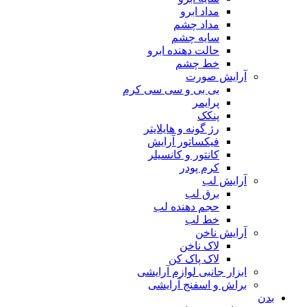
مداد ابرو
مداد چشم
سایه چشم
حالت دهنده ابرو
خط چشم
آرایش صورت
بی بی و سی سی کرم
پرایمر
پنکک
رژ گونه و هایلایتر
فیکساتور آرایش
کانتور و کانسیلر
کرم پودر
آرایش لب
برق لب
حجم دهنده لب
خط لب
آرایش ناخن
لاک ناخن
لاک پاک کن
ابزار جانبی لوازم آرایشی
براش و اسفنج آرایشی
بدن