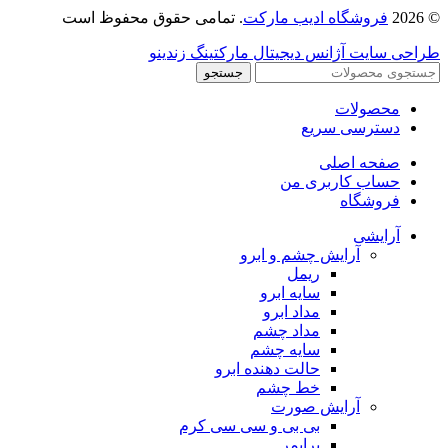
© 2026
فروشگاه ادیب مارکت
. تمامی حقوق محفوظ است
طراحی سایت آژانس دیجیتال مارکتینگ زندینو
جستجو
محصولات
دسترسی سریع
صفحه اصلی
حساب کاربری من
فروشگاه
آرایشی
آرایش چشم و ابرو
ریمل
سایه ابرو
مداد ابرو
مداد چشم
سایه چشم
حالت دهنده ابرو
خط چشم
آرایش صورت
بی بی و سی سی کرم
پرایمر