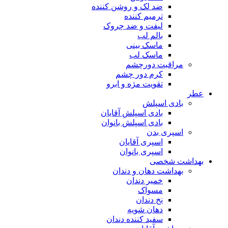
ضد لک و روشن کننده
ترمیم کننده
لیفت و ضد چروک
بالم لب
ماسک بینی
ماسک لب
مراقبت دورچشم
کرم دور چشم
تقویت مژه و ابرو
عطر
بادی اسپلش
بادی اسپلش آقایان
بادی اسپلش بانوان
اسپری بدن
اسپری آقایان
اسپری بانوان
بهداشت شخصی
بهداشت دهان و دندان
خمیر دندان
مسواک
نخ دندان
دهان شویه
سفید کننده دندان