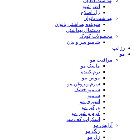
بهداشت آقایان
افتر شیو
ژل اصلاح
بهداشت بانوان
شوینده بهداشتی بانوان
دستمال بهداشتی
محصولات کودک
شامپو سر و بدن
رژ لب
مو
مراقبت مو
ماسک مو
نرم کننده
موس مو
سرم و روغن مو
شامپو خشک
شامپو
اسپری مو
وزگیر مو
کرم و شیر مو
اسکراب کف سر
آرایش مو
رنگ مو
ژل مو