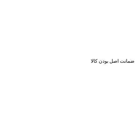
ﺿﻤﺎﻧﺖ اﺻﻞ ﺑﻮدن ﮐﺎﻟﺎ