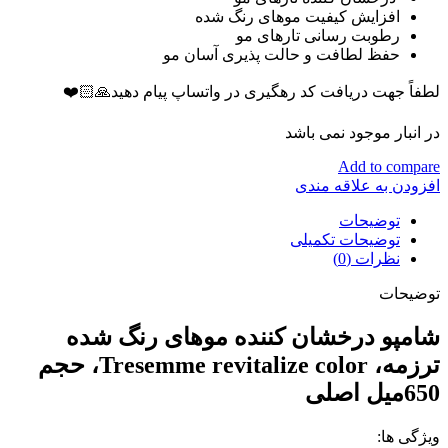
افزایش کیفیت موهای رنگ شده
رطوبت رسانی تارهای مو
حفظ لطافت و حالت پذیری آسان مو
لطفاً جهت دریافت کد رهگیری در واتساپ پیام دهید🙏🏻❤️
در انبار موجود نمی باشد
Add to compare
افزودن به علاقه مندی
توضیحات
توضیحات تکمیلی
نظرات (0)
توضیحات
شامپو درخشان کننده موهای رنگ شده
ترزمه، Tresemme revitalize color، حجم
650میل اصلی
ویژگی ها: