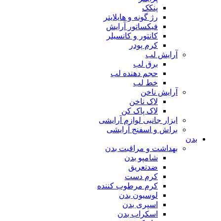
پنکک
رژ گونه و هایلایتر
فیکساتور آرایش
کانتور و کانسیلر
کرم پودر
آرایش لب
برق لب
حجم دهنده لب
خط لب
آرایش ناخن
لاک ناخن
لاک پاک کن
ابزار جانبی لوازم آرایشی
براش و اسفنج آرایشی
بدن
بهداشت و مراقبت بدن
شامپو بدن
ضدتعریق
کرم دست
کرم مرطوب کننده
لوسیون بدن
اسپری بدن
اسکراب بدن