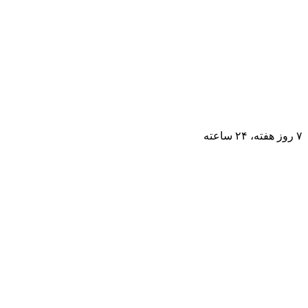
۷ روز ﻫﻔﺘﻪ، ۲۴ ﺳﺎﻋﺘﻪ