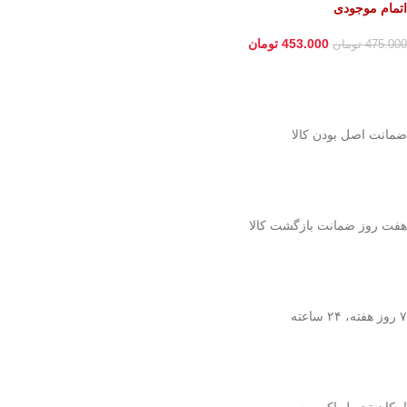
اتمام موجودی
453.000
تومان
475.000
تومان
ﺿﻤﺎﻧﺖ اﺻﻞ ﺑﻮدن ﮐﺎﻟﺎ
هفت روز ضمانت بازگشت کالا
۷ روز ﻫﻔﺘﻪ، ۲۴ ﺳﺎﻋﺘﻪ