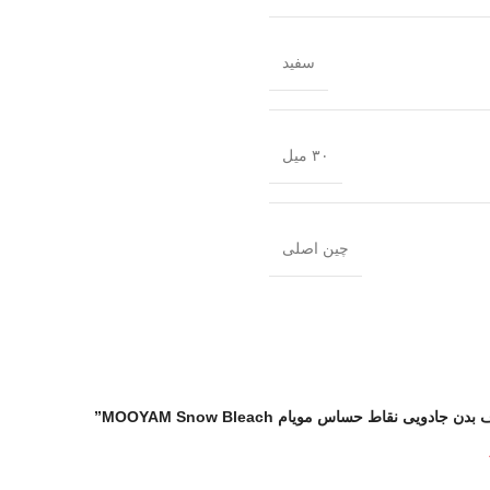
سفید
۳۰ میل
چین اصلی
 نقاط حساس مویام MOOYAM Snow Bleach”