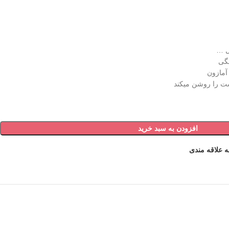
ل …
شگی
آمازون
ت را روشن میکند
افزودن به سبد خرید
ه علاقه مندی