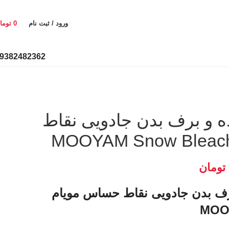
ورود / ثبت نام
0
توما
9382482362
 و برف بدن جادویی نقاط
تومان
رف بدن جادویی نقاط حساس مویام
MOO