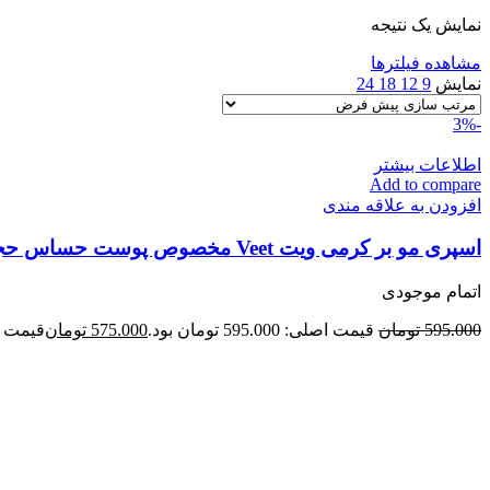
نمایش یک نتیجه
مشاهده فیلترها
نمایش
9
12
18
24
-3%
اطلاعات بیشتر
Add to compare
افزودن به علاقه مندی
اسپری مو بر کرمی ویت Veet مخصوص پوست حساس حجم 150میلی لیتر اصلی
اتمام موجودی
595.000
تومان
قیمت اصلی: 595.000 تومان بود.
575.000
تومان
قیمت فعلی: 00