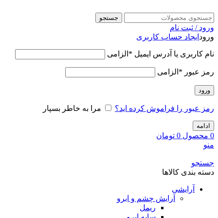
جستجو
ورود / ثبت نام
ورود
ایجاد حساب کاربری
نام کاربری یا آدرس ایمیل
*
الزامی
رمز عبور
*
الزامی
ورود
رمز عبور را فراموش کرده اید؟
مرا به خاطر بسپار
ادامه
0
محصول
0
تومان
منو
جستجو
دسته بندی کالاها
آرایشی
آرایش چشم و ابرو
ریمل
سایه ابرو