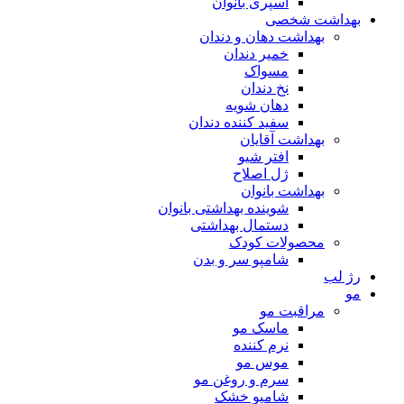
اسپری بانوان
بهداشت شخصی
بهداشت دهان و دندان
خمیر دندان
مسواک
نخ دندان
دهان شویه
سفید کننده دندان
بهداشت آقایان
افتر شیو
ژل اصلاح
بهداشت بانوان
شوینده بهداشتی بانوان
دستمال بهداشتی
محصولات کودک
شامپو سر و بدن
رژ لب
مو
مراقبت مو
ماسک مو
نرم کننده
موس مو
سرم و روغن مو
شامپو خشک