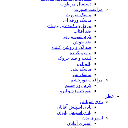
دستمال مرطوب
مراقبت صورت
ماسک صورت
ماسک ورقه ای
مرطوب کننده و آبرسان
ضد آفتاب
کرم شب و روز
ضد جوش
ضد لک و روشن کننده
ترمیم کننده
لیفت و ضد چروک
بالم لب
ماسک بینی
ماسک لب
مراقبت دورچشم
کرم دور چشم
تقویت مژه و ابرو
عطر
بادی اسپلش
بادی اسپلش آقایان
بادی اسپلش بانوان
اسپری بدن
اسپری آقایان