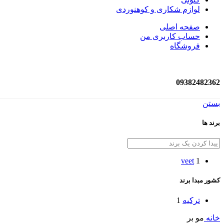
لوازم شکاری و کوهنوردی
صفحه اصلی
حساب کاربری من
فروشگاه
09382482362
بستن
برند ها
veet
1
کشور مبدا برند
ترکیه
1
خانه
مو بر