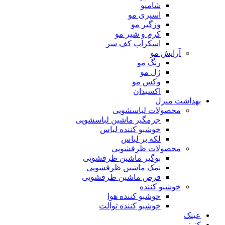
شامپو
اسپری مو
وزگیر مو
کرم و شیر مو
اسکراب کف سر
آرایش مو
رنگ مو
ژل مو
وکس مو
اکسیدان
بهداشت منزل
محصولات لباسشویی
جرمگیر ماشین لباسشویی
خوشبو کننده لباس
لکه بر لباس
محصولات ظرفشویی
بوگیر ماشین ظرفشویی
نمک ماشین ظرفشویی
قرص ماشین ظرفشویی
خوشبو کننده
خوشبو کننده هوا
خوشبو کننده توالت
عینک
کتونی