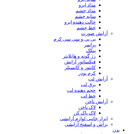
مداد ابرو
مداد چشم
سایه چشم
حالت دهنده ابرو
خط چشم
آرایش صورت
بی بی و سی سی کرم
پرایمر
پنکک
رژ گونه و هایلایتر
فیکساتور آرایش
کانتور و کانسیلر
کرم پودر
آرایش لب
برق لب
حجم دهنده لب
خط لب
آرایش ناخن
لاک ناخن
لاک پاک کن
ابزار جانبی لوازم آرایشی
براش و اسفنج آرایشی
بدن